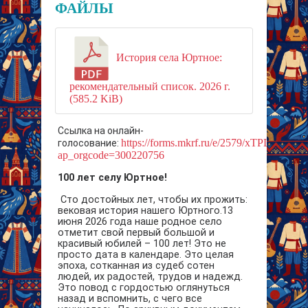
ФАЙЛЫ
История села Юртное:
рекомендательный список. 2026 г.
(585.2 KiB)
Ссылка на онлайн-
https://forms.mkrf.ru/e/2579/xTPLeBU7/?
голосование:
ap_orgcode=300220756
100 лет селу Юртное!
Сто достойных лет, чтобы их прожить:
вековая история нашего Юртного.13
июня 2026 года наше родное село
отметит свой первый большой и
красивый юбилей – 100 лет! Это не
просто дата в календаре. Это целая
эпоха, сотканная из судеб сотен
людей, их радостей, трудов и надежд.
Это повод с гордостью оглянуться
назад и вспомнить, с чего все