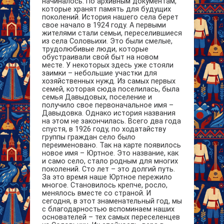
начиналось. По архивным документам,
которые хранят память для будущих
поколений. История нашего села берет
свое начало в 1924 году. А первыми
жителями стали семьи, переселившиеся
из села Соловьихи. Это были смелые,
трудолюбивые люди, которые
обустраивали свой быт на новом
месте. У некоторых здесь уже стояли
заимки – небольшие участки для
хозяйственных нужд. Из самых первых
семей, которая сюда поселилась, была
семья Давыдовых, поселение и
получило свое первоначальное имя –
Давыдовка. Однако история названия
на этом не закончилась. Всего два года
спустя, в 1926 году, по ходатайству
группы граждан село было
переименовано. Так на карте появилось
новое имя – Юртное. Это название, как
и само село, стало родным для многих
поколений. Сто лет – это долгий путь.
За это время наше Юртное пережило
многое. Становилось крепче, росло,
менялось вместе со страной. И
сегодня, в этот знаменательный год, мы
с благодарностью вспоминаем наших
основателей – тех самых переселенцев