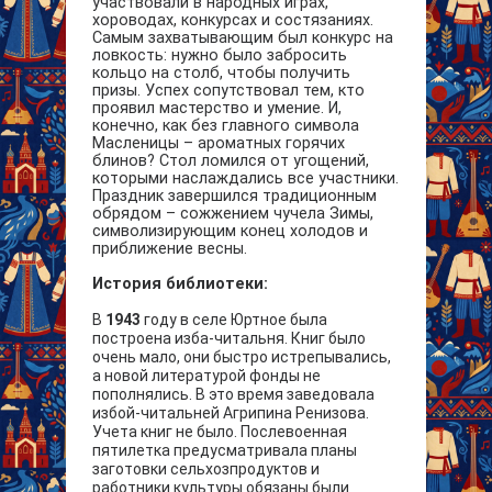
участвовали в народных играх,
хороводах, конкурсах и состязаниях.
Самым захватывающим был конкурс на
ловкость: нужно было забросить
кольцо на столб, чтобы получить
призы. Успех сопутствовал тем, кто
проявил мастерство и умение. И,
конечно, как без главного символа
Масленицы – ароматных горячих
блинов? Стол ломился от угощений,
которыми наслаждались все участники.
Праздник завершился традиционным
обрядом – сожжением чучела Зимы,
символизирующим конец холодов и
приближение весны.
История библиотеки:
В
1943
году в селе Юртное была
построена изба-читальня. Книг было
очень мало, они быстро истрепывались,
а новой литературой фонды не
пополнялись. В это время заведовала
избой-читальней Агрипина Ренизова.
Учета книг не было. Послевоенная
пятилетка предусматривала планы
заготовки сельхозпродуктов и
работники культуры обязаны были