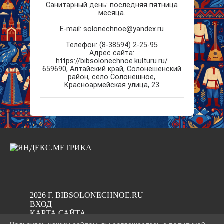
Санитарный день: последняя пятница
месяца.
E-mail: solonechnoe@yandex.ru
Телефон: (8-38594) 2-25-95
Aдрес сайта:
https://bibsolonechnoe.kulturu.ru/
659690
,
Алтайский край
,
Солонешенский
район, село Солонешное
,
Красноармейская улица, 23
2026 Г. BIBSOLONECHNOE.RU
ВХОД
КАРТА САЙТА
ПОЛИТИКА ОБРАБОТКИ