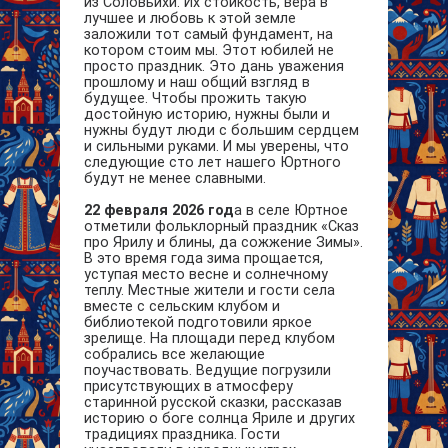
из Соловьихи. Их стойкость, вера в
лучшее и любовь к этой земле
заложили тот самый фундамент, на
котором стоим мы. Этот юбилей не
просто праздник. Это дань уважения
прошлому и наш общий взгляд в
будущее. Чтобы прожить такую
достойную историю, нужны были и
нужны будут люди с большим сердцем
и сильными руками. И мы уверены, что
следующие сто лет нашего Юртного
будут не менее славными.
22 февраля 2026 год
а в селе Юртное
отметили фольклорный праздник «Сказ
про Ярилу и блины, да сожжение Зимы».
В это время года зима прощается,
уступая место весне и солнечному
теплу. Местные жители и гости села
вместе с сельским клубом и
библиотекой подготовили яркое
зрелище. На площади перед клубом
собрались все желающие
поучаствовать. Ведущие погрузили
присутствующих в атмосферу
старинной русской сказки, рассказав
историю о боге солнца Яриле и других
традициях праздника. Гости