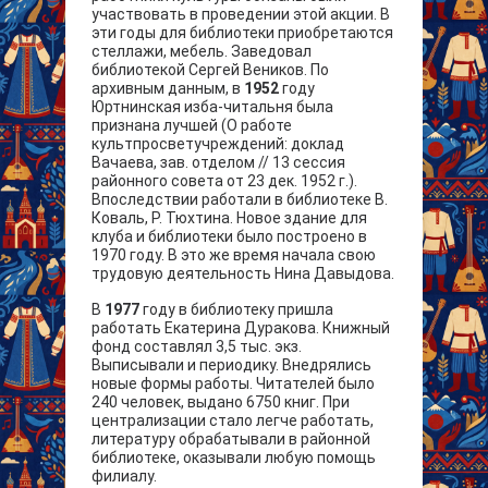
участвовать в проведении этой акции. В
эти годы для библиотеки приобретаются
стеллажи, мебель. Заведовал
библиотекой Сергей Веников. По
архивным данным, в
1952
году
Юртнинская изба-читальня была
признана лучшей (О работе
культпросветучреждений: доклад
Вачаева, зав. отделом // 13 сессия
районного совета от 23 дек. 1952 г.).
Впоследствии работали в библиотеке В.
Коваль, Р. Тюхтина. Новое здание для
клуба и библиотеки было построено в
1970 году. В это же время начала свою
трудовую деятельность Нина Давыдова.
В
1977
году в библиотеку пришла
работать Екатерина Дуракова. Книжный
фонд составлял 3,5 тыс. экз.
Выписывали и периодику. Внедрялись
новые формы работы. Читателей было
240 человек, выдано 6750 книг. При
централизации стало легче работать,
литературу обрабатывали в районной
библиотеке, оказывали любую помощь
филиалу.