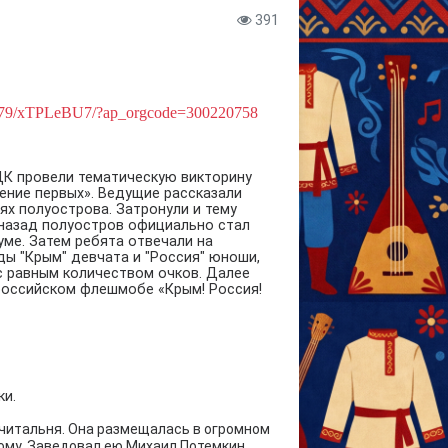
391
e/2579/xTPLeBU7/?ap_orgcode=300220758
ДК провели тематическую викторину
ение первых». Ведущие рассказали
ях полуострова. Затронули и тему
 назад полуостров официально стал
ме. Затем ребята отвечали на
ды "Крым" девчата и "Россия" юноши,
с равным количеством очков. Далее
российском флешмобе «Крым! Россия!
ки.
а-читальня. Она размещалась в огромном
ому. Заведовал ею Михаил Потемкин,