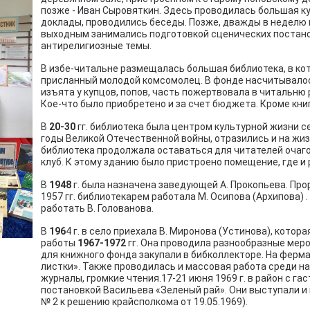
позже - Иван Сыровяткин. Здесь проводилась большая к
доклады, проводились беседы. Позже, дважды в неделю п
выходным занимались подготовкой сценических постано
антирелигиозные темы.
В избе-читальне размещалась большая библиотека, в ко
присланный молодой комсомолец. В фонде насчитывалось 
изъята у купцов, попов, часть пожертвовала в читальню 
Кое-что было приобретено и за счет бюджета. Кроме кни
В
20-30
гг. библиотека была центром культурной жизни с
годы Великой Отечественной войны, отразились и на жиз
библиотека продолжала оставаться для читателей очаго
клуб. К этому зданию было пристроено помещение, где и
В
1948
г. была назначена заведующей А. Прокопьева. Прор
1957 гг. библиотекарем работала М. Осипова (Архипова) .
работать В. Голованова.
В
196
4 г. в село приехала В. Миронова (Устинова), котор
работы
1967-1972
гг. Она проводила разнообразные мер
для книжного фонда закупали в бибколлекторе. На ферм
листки». Также проводилась и массовая работа среди н
журналы, громкие чтения.17-21 июня 1969 г. в район с г
постановкой Васильева «Зеленый рай». Они выступали и 
№ 2 к решению крайсполкома от 19.05.1969).