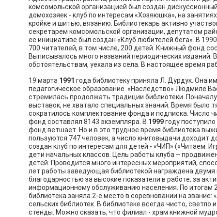
комсомольской организацией был создан дискуссионный 
домохозяек - клуб по интересам «Хозяюшка», на заняти
кройке и шитью, вязанию. Библиотекарь активно участв
секретарем комсомольской организации, депутатом рай
ее инициативе был создан «Клуб любителей бега». В 199
700 читателей, в том числе, 200 детей. Книжный фонд со
Выписывалось много названий периодических изданий. 
обстоятельствам, уехала из села. В настоящее время р
19 марта
1991
года библиотеку приняла Л. Дурдук. Она 
педагогическое образование. «Наследство» Людмиле Ва
стремилась продолжать традиции библиотеки. Поначал
выставок, не хватало специальных знаний. Время было т
сократилось комплектование фонда и подписка. Число ч
фонд составлял 8143 экземпляра. В
1999
году поступило 
фонд ветшает. Но и в это трудное время библиотека выж
пользуются 747 человек, а число книговыдачи доходит д
создан клуб по интересам для детей - «ЧИП» («Читаем. И
дети начальных классов. Цель работы клуба – продвижен
детей. Проводится много интересных мероприятий, спо
лет работы заведующая библиотекой награждена двумя
благодарностью за высокие показатели в работе, за акт
информационному обслуживанию населения. По итогам 2
библиотека заняла 2-е место в соревновании на звание:
сельских библиотек. В библиотеке всегда чисто, светло
стенды. Можно сказать, что филиал - храм книжной мудр