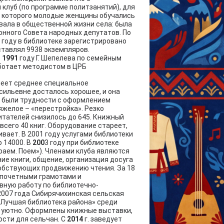
клуб (по программе политзанятий), для
ях которого молодые женщины обучались
овала в общественной жизни села: была
онного Совета народных депутатов. По
0 году в библиотеке зарегистрировано
ставлял 9938 экземпляров.
В
1991
году Г. Шепелева по семейным
аботает методистом в ЦРБ
имеет среднее специальное
сильевне досталось хорошее, и она
у были трудности с оформлением
яжелое – «перестройка». Резко
итателей снизилось до 645. Книжный
всего 40 книг. Оборудование стареет,
ивает. В 2001 году услугами библиотеки
о 14000. В
200
3 году при библиотеке
граем. Поем»). Членами клуба являются
ие книги, общение, организация досуга
собствующих продвижению чтения. За 18
 почетными грамотами и
ивную работу по библиотечно-
007 года Сибирячихинская сельская
 «Лучшая библиотека района» среди
 и уютно. Оформлены книжные выставки,
ости для сельчан. С
2014
г. заведует