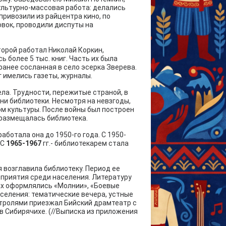
ультурно-массовая работа: делались
ривозили из райцентра кино, по
вок, проводили диспуты на
торой работал Николай Коркин,
более 5 тыс. книг. Часть их была
ранее сосланная в село эсерка Зверева.
г имелись газеты, журналы.
ела. Трудности, пережитые страной, в
ни библиотеки. Несмотря на невзгоды,
м культуры. После войны был построен
 размещалась библиотека.
аботала она до 1950-го года. С 1950-
 С
1965-1967
гг.- библиотекарем стала
ая возглавила библиотеку. Период ее
оприятия среди населения. Литературу
ах оформлялись «Молнии», «Боевые
аселения: тематические вечера, устные
астролями приезжал Бийский драмтеатр с
в Сибирячихе. (//Выписка из приложения