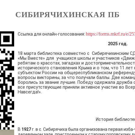
СИБИРЯЧИХИНСКАЯ ПБ
https://forms.mkrf.ru/
Ссылка для онлайн-голосования:
2025 год.
18 марта библиотека совместно с Сибирячихинским С
«Мы Вместе» для учащихся школы и участников «Движ
ребятам о красотах, загадках и достопримечательност
исторического становления Крыма и о том, что 11 лет
субъектом России на общереспубликанском референду
вопросы викторины, за что получали баллы. Две коман
боролись за звание лучшие. Победу одержала дружба 
все присутствующие приняли активное участие во Все
Навсегда!».
История библиоте
В
1927
г. в с. Сибирячиха была организована первая изб
деревянном зале, пристроенном к старому поповскому д