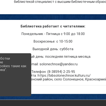
библиотекой специалист с высшим библиотечным образов
Библиотека работает с читателями:
Понедельник - Пятница с 9.00 до 18.00
Воскресенье: с 10-15.00
Выходной день: суббота
Санитарный день: последняя пятница месяца.
аботки
ие
E-mail: solonechnoe@yandex.ru
okies такие как
ика".
Телефон: (8-38594) 2-25-95
Aдрес сайта: https://bibsolonechnoe.kulturu.ru/
кий край
,
Солонешенский район, село Солонешное
,
Красноармей