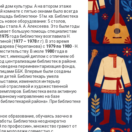
ий дом культуры. А на втором этаже
ой комнате с пятью окнами было всегда
ощадь библиотеки- 51м. кв. Библиотека
ь новое оборудование: 5 столов,
ды стала А. А. Алексеева. Это были годы
зывает большую помощь специалистам
1975
года библиотеку возглавила Н.
пиной (
1977 – 1978 г
.г). В это время
ударева (Черепанова) с
1979 по 1980
- Н.
местительству. В июле
1980
года в
лист, имеющий диплом с отличием об
 год централизации библиотек в районе.
проведена переинвентаризация фонда,
блицами ББК. Впервые были созданы
ля детей. Библиотекарь умела
ыставки, изменился интерьер
вой отраслевой и художественной
кземпляров. Библиотека вела активную
о данному направлению на базе
 библиотекарей района». При библиотеке
ное образование, обучаясь заочно в
работы. Библиотека неоднократно
й по профессии», множество грамот от
 Для молодежи совместно с