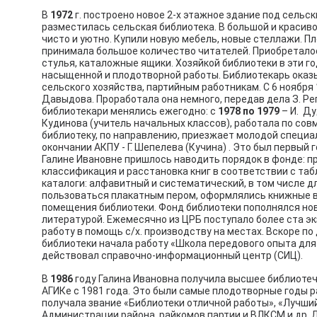
В
1972
г. построено новое 2-х этажное здание под сельск
разместилась сельская библиотека. В большой и красив
чисто и уютно. Купили новую мебель, новые стеллажи. Пл
принимала большое количество читателей. Приобреталос
стулья, каталожные ящики. Хозяйкой библиотеки в эти го
насыщенной и плодотворной работы. Библиотекарь ока
сельского хозяйства, партийным работникам. С 6 ноября
Давыдова. Проработала она немного, передав дела З. Ре
библиотекари менялись ежегодно: с
1978 по 1979
– И. Д
Кудинова (учитель начальных классов), работала по сов
библиотеку, по направлению, приезжает молодой специа
окончании АКПУ - Г. Шепелева (Кучина) . Это был первый
Галине Ивановне пришлось наводить порядок в фонде: 
классификация и расстановка книг в соответствии с та
каталоги: алфавитный и систематический, в том числе д
пользоваться плакатным пером, оформлялись книжные в
помещения библиотеки. Фонд библиотеки пополнялся но
литературой. Ежемесячно из ЦРБ поступало более ста э
работу в помощь с/х. производству на местах. Вскоре п
библиотеки начала работу «Школа передового опыта для
действовал справочно-информационный центр (СИЦ).
В
1986
году Галина Ивановна получила высшее библиотеч
АГИКе с 1981 года. Это были самые плодотворные годы 
получала звание «Библиотеки отличной работы», «Лучши
Администрации района, райкомов партии и ВЛКСМ и др.